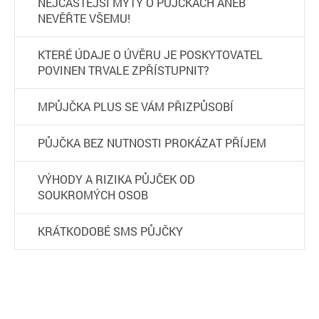
NEJČASTĚJŠÍ MÝTY O PŮJČKÁCH ANEB
NEVĚŘTE VŠEMU!
KTERÉ ÚDAJE O ÚVĚRU JE POSKYTOVATEL
POVINEN TRVALE ZPŘÍSTUPNIT?
MPŮJČKA PLUS SE VÁM PŘIZPŮSOBÍ
PŮJČKA BEZ NUTNOSTI PROKÁZAT PŘÍJEM
VÝHODY A RIZIKA PŮJČEK OD
SOUKROMÝCH OSOB
KRÁTKODOBÉ SMS PŮJČKY