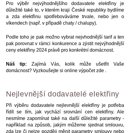
Pro výběr nejvýhodnějšího dodavatele elektřiny je
důležité také to, v kterém kraji České republiky bydlíme
a zda elektřinu spotřebováváme trvale, nebo jen o
víkendech (např. v případě chaty / chalupy).
Podle toho je pak možno vybrat nejvhodnější tarif a ten
pak porovnat v rámci konkurence a zjistit nejvýhodnější
ceny elektřiny 2024 právě pro konkrétní domácnost.
Náš tip:
Zajímá Vás, kolik může ušetřit Vaše
domácnost? Vyzkoušejte si online výpočet zde .
Nejlevnější dodavatelé elektřiny
Při výběru dodavatele nejlevnější elektřiny je potřeba
řídít se tím, jak vychází srovnání cen elektřiny. Ale
nesmíme zapomínat také na další důležité parametry -
například na způsob, jakým můžeme sjednat smlouvu,
zda lze či nelze později měnit parametry smlouvy nebo